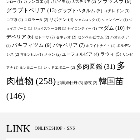
クラッスラ
(9)
カランコエ
(3)
ガガイモ
(2)
ガステリア
(2)
ンロー
(1)
グラプトベリア
(13)
グラプトペタルム
(5)
コチレドン
(3)
サボテン
(4)
コブ系
(2)
コロラータ
(2)
シャムロック
(1)
シャンペーン
(1)
ジ
セダム
(10)
セ
ョイスツーロ
(1)
ジョイスツーロ錦
(1)
セイロンティー
(1)
デベリア
(6)
セトーサ
(2)
セネシオ
(2)
センペルビウム
(2)
ハオルチア
パキフィツム
(9)
パキベリア
(7)
(2)
ポルデン
ホワイトナイト
(1)
ユーフォルビア
(4)
ラウィ
(5)
シス
(2)
メセン
(2)
マルンヒル
(1)
リンゼ
多
多肉図鑑
(31)
レッドエボニー
(2)
アナ
(1)
ルンヨニー
(1)
肉植物
(258)
韓国苗
沙羅姫牡丹
(3)
静夜
(2)
(146)
LINK
ONLINESHOP・SNS