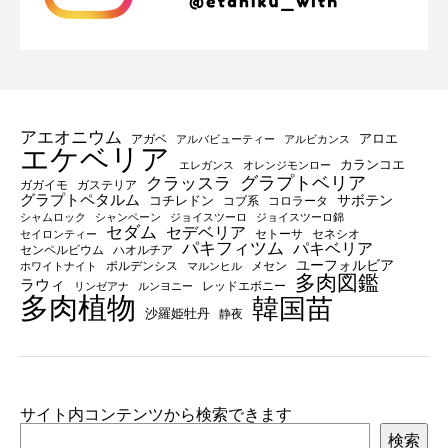
アエオニウム
アロエ
アガベ
アルバビューティー
アルビカンス
エケベリア
カランコエ
エレガンス
オレンジモンロー
グラプトベリア
クラッスラ
ガガイモ
ガステリア
グラプトペタルム
サボテン
コチレドン
コブ系
コロラータ
シャムロック
シャンペーン
ジョイスツーロ
ジョイスツーロ錦
セダム
セデベリア
セトーサ
セネシオ
セイロンティー
パキフィツム
パキベリア
センペルビウム
ハオルチア
ユーフォルビア
ポルデンシス
メセン
ホワイトナイト
マルンヒル
多肉図鑑
ラウィ
レッドエボニー
リンゼアナ
ルンヨニー
多肉植物
韓国苗
沙羅姫牡丹
静夜
サイト内コンテンツから検索できます
検索