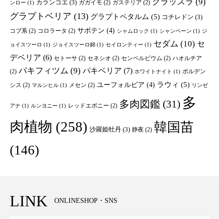
クラッスラ
(9)
カランコエ
(3)
ガガイモ
(2)
ガステリア
(2)
ンロー
(1)
グラプトベリア
(13)
グラプトペタルム
(5)
コチレドン
(3)
サボテン
(4)
コブ系
(2)
コロラータ
(2)
シャムロック
(1)
シャンペーン
(1)
ジ
セダム
(10)
セ
ョイスツーロ
(1)
ジョイスツーロ錦
(1)
セイロンティー
(1)
デベリア
(6)
セトーサ
(2)
セネシオ
(2)
センペルビウム
(2)
ハオルチア
パキフィツム
(9)
パキベリア
(7)
(2)
ポルデン
ホワイトナイト
(1)
ユーフォルビア
(4)
ラウィ
(5)
シス
(2)
メセン
(2)
マルンヒル
(1)
リンゼ
多
多肉図鑑
(31)
レッドエボニー
(2)
アナ
(1)
ルンヨニー
(1)
肉植物
(258)
韓国苗
沙羅姫牡丹
(3)
静夜
(2)
(146)
LINK
ONLINESHOP・SNS