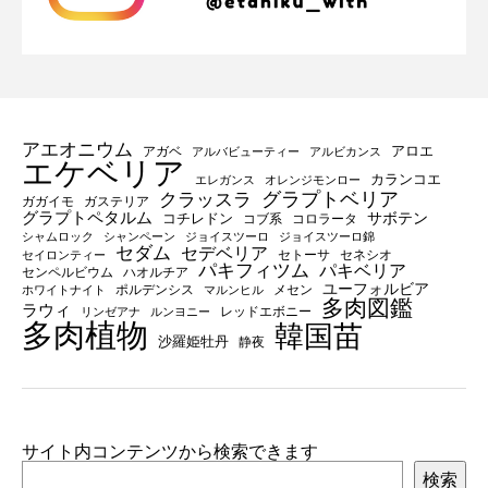
アエオニウム
アロエ
アガベ
アルバビューティー
アルビカンス
エケベリア
カランコエ
エレガンス
オレンジモンロー
グラプトベリア
クラッスラ
ガガイモ
ガステリア
グラプトペタルム
サボテン
コチレドン
コブ系
コロラータ
シャムロック
シャンペーン
ジョイスツーロ
ジョイスツーロ錦
セダム
セデベリア
セトーサ
セネシオ
セイロンティー
パキフィツム
パキベリア
センペルビウム
ハオルチア
ユーフォルビア
ポルデンシス
メセン
ホワイトナイト
マルンヒル
多肉図鑑
ラウィ
レッドエボニー
リンゼアナ
ルンヨニー
多肉植物
韓国苗
沙羅姫牡丹
静夜
サイト内コンテンツから検索できます
検索