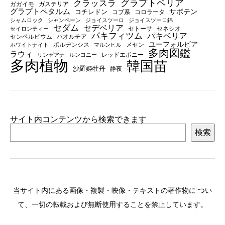
グラプトベリア
クラッスラ
ガガイモ
ガステリア
グラプトペタルム
サボテン
コチレドン
コブ系
コロラータ
シャムロック
シャンペーン
ジョイスツーロ
ジョイスツーロ錦
セダム
セデベリア
セトーサ
セネシオ
セイロンティー
パキフィツム
パキベリア
センペルビウム
ハオルチア
ユーフォルビア
ポルデンシス
メセン
ホワイトナイト
マルンヒル
多肉図鑑
ラウィ
レッドエボニー
リンゼアナ
ルンヨニー
多肉植物
韓国苗
沙羅姫牡丹
静夜
サイト内コンテンツから検索できます
検索
当サイト内にある画像・複製・映像・テキストの著作物に つい
て、一切の転載および無断使用することを禁止しています。