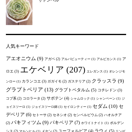
サドンベル
人気キーワード
アエオニウム
(9)
ア
アガベ
(2)
アルバビューティー
(1)
アルビカンス
(1)
エケベリア
(207)
ロエ
(3)
エレガンス
(1)
オレンジモ
クラッスラ
(9)
カランコエ
(3)
ガガイモ
(2)
ガステリア
(2)
ンロー
(1)
グラプトベリア
(13)
グラプトペタルム
(5)
コチレドン
(3)
サボテン
(4)
コブ系
(2)
コロラータ
(2)
シャムロック
(1)
シャンペーン
(1)
ジ
セダム
(10)
セ
ョイスツーロ
(1)
ジョイスツーロ錦
(1)
セイロンティー
(1)
デベリア
(6)
セトーサ
(2)
セネシオ
(2)
センペルビウム
(2)
ハオルチア
パキフィツム
(9)
パキベリア
(7)
(2)
ポルデン
ホワイトナイト
(1)
ユーフォルビア
(4)
ラウィ
(5)
シス
(2)
メセン
(2)
マルンヒル
(1)
リンゼ