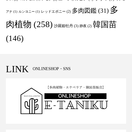
多
多肉図鑑
(31)
レッドエボニー
(2)
アナ
(1)
ルンヨニー
(1)
肉植物
(258)
韓国苗
沙羅姫牡丹
(3)
静夜
(2)
(146)
LINK
ONLINESHOP・SNS