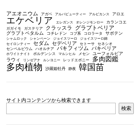
アエオニウム
アロエ
アガベ
アルバビューティー
アルビカンス
エケベリア
カランコエ
エレガンス
オレンジモンロー
グラプトベリア
クラッスラ
ガガイモ
ガステリア
グラプトペタルム
サボテン
コチレドン
コブ系
コロラータ
シャムロック
シャンペーン
ジョイスツーロ
ジョイスツーロ錦
セダム
セデベリア
セトーサ
セネシオ
セイロンティー
パキフィツム
パキベリア
センペルビウム
ハオルチア
ユーフォルビア
ポルデンシス
メセン
ホワイトナイト
マルンヒル
多肉図鑑
ラウィ
レッドエボニー
リンゼアナ
ルンヨニー
多肉植物
韓国苗
沙羅姫牡丹
静夜
サイト内コンテンツから検索できます
検索