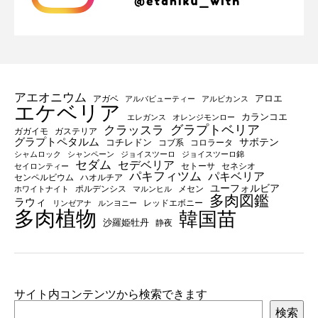
アエオニウム
アロエ
アガベ
アルバビューティー
アルビカンス
エケベリア
カランコエ
エレガンス
オレンジモンロー
グラプトベリア
クラッスラ
ガガイモ
ガステリア
グラプトペタルム
サボテン
コチレドン
コブ系
コロラータ
シャムロック
シャンペーン
ジョイスツーロ
ジョイスツーロ錦
セダム
セデベリア
セトーサ
セネシオ
セイロンティー
パキフィツム
パキベリア
センペルビウム
ハオルチア
ユーフォルビア
ポルデンシス
メセン
ホワイトナイト
マルンヒル
多肉図鑑
ラウィ
レッドエボニー
リンゼアナ
ルンヨニー
多肉植物
韓国苗
沙羅姫牡丹
静夜
サイト内コンテンツから検索できます
検索