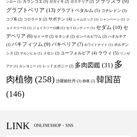
クラッスラ
(9)
カランコエ
(3)
ガガイモ
(2)
ガステリア
(2)
ンロー
(1)
グラプトベリア
(13)
グラプトペタルム
(5)
コチレドン
(3)
サボテン
(4)
コブ系
(2)
コロラータ
(2)
シャムロック
(1)
シャンペーン
(1)
ジ
セダム
(10)
セ
ョイスツーロ
(1)
ジョイスツーロ錦
(1)
セイロンティー
(1)
デベリア
(6)
セトーサ
(2)
セネシオ
(2)
センペルビウム
(2)
ハオルチア
パキフィツム
(9)
パキベリア
(7)
(2)
ポルデン
ホワイトナイト
(1)
ユーフォルビア
(4)
ラウィ
(5)
シス
(2)
メセン
(2)
マルンヒル
(1)
リンゼ
多
多肉図鑑
(31)
レッドエボニー
(2)
アナ
(1)
ルンヨニー
(1)
肉植物
(258)
韓国苗
沙羅姫牡丹
(3)
静夜
(2)
(146)
LINK
ONLINESHOP・SNS