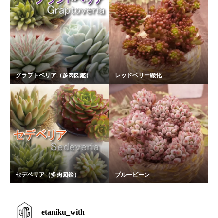
グラプトベリア（多肉図鑑）
レッドベリー綴化
セデベリア（多肉図鑑）
ブルービーン
etaniku_with