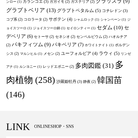
クラッスラ
(9)
カランコエ
(3)
ガガイモ
(2)
ガステリア
(2)
ンロー
(1)
グラプトベリア
(13)
グラプトペタルム
(5)
コチレドン
(3)
サボテン
(4)
コブ系
(2)
コロラータ
(2)
シャムロック
(1)
シャンペーン
(1)
ジ
セダム
(10)
セ
ョイスツーロ
(1)
ジョイスツーロ錦
(1)
セイロンティー
(1)
デベリア
(6)
セトーサ
(2)
セネシオ
(2)
センペルビウム
(2)
ハオルチア
パキフィツム
(9)
パキベリア
(7)
(2)
ポルデン
ホワイトナイト
(1)
ユーフォルビア
(4)
ラウィ
(5)
シス
(2)
メセン
(2)
マルンヒル
(1)
リンゼ
多
多肉図鑑
(31)
レッドエボニー
(2)
アナ
(1)
ルンヨニー
(1)
肉植物
(258)
韓国苗
沙羅姫牡丹
(3)
静夜
(2)
(146)
LINK
ONLINESHOP・SNS