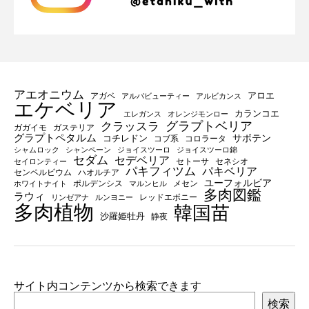
アエオニウム
アロエ
アガベ
アルバビューティー
アルビカンス
エケベリア
カランコエ
エレガンス
オレンジモンロー
グラプトベリア
クラッスラ
ガガイモ
ガステリア
グラプトペタルム
サボテン
コチレドン
コブ系
コロラータ
シャムロック
シャンペーン
ジョイスツーロ
ジョイスツーロ錦
セダム
セデベリア
セトーサ
セネシオ
セイロンティー
パキフィツム
パキベリア
センペルビウム
ハオルチア
ユーフォルビア
ポルデンシス
メセン
ホワイトナイト
マルンヒル
多肉図鑑
ラウィ
レッドエボニー
リンゼアナ
ルンヨニー
多肉植物
韓国苗
沙羅姫牡丹
静夜
サイト内コンテンツから検索できます
検索