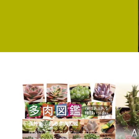
個性あふれる多肉図鑑
PICK UP
,
アエオニウム
,
アガベ
,
アロエ
,
エケベ