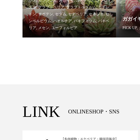
リア
,
カランコエ
,
ガガイモ
,
ガステリア
,
クラッ
スラ
,
グラプトベリア
,
グラプトペタルム
,
コチレ
ドン
,
サボテン
,
セダム
,
セデベリア
,
セネシオ
,
セ
ガガイ
ンペルビウム
,
ハオルチア
,
パキフィツム
,
パキベ
リア
,
メセン
,
ユーフォルビア
PICK UP
,
LINK
ONLINESHOP・SNS