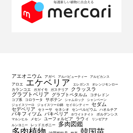
アエオニウム
アガベ
アルバビューティー
アルビカンス
エケベリア
アロエ
エレガンス
オレンジモンロー
クラッスラ
カランコエ
ガガイモ
ガステリア
グラプトベリア
グラプトペタルム
コチレドン
サボテン
コブ系
コロラータ
シャムロック
シャンペーン
セダム
ジョイスツーロ
ジョイスツーロ錦
セイロンティー
セデベリア
セトーサ
セネシオ
センペルビウム
ハオルチア
パキフィツム
パキベリア
ポルデンシス
ホワイトナイト
ユーフォルビア
ラウィ
メセン
マルンヒル
リンゼアナ
多肉図鑑
レッドエボニー
ルンヨニー
多肉植物
韓国苗