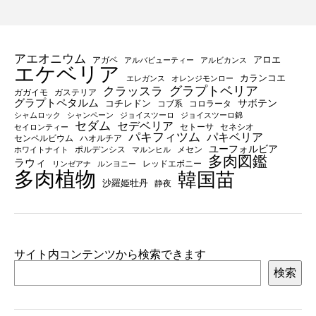
アエオニウム
アロエ
アガベ
アルバビューティー
アルビカンス
エケベリア
カランコエ
エレガンス
オレンジモンロー
グラプトベリア
クラッスラ
ガガイモ
ガステリア
グラプトペタルム
サボテン
コチレドン
コブ系
コロラータ
シャムロック
シャンペーン
ジョイスツーロ
ジョイスツーロ錦
セダム
セデベリア
セトーサ
セネシオ
セイロンティー
パキフィツム
パキベリア
センペルビウム
ハオルチア
ユーフォルビア
ポルデンシス
メセン
ホワイトナイト
マルンヒル
多肉図鑑
ラウィ
レッドエボニー
リンゼアナ
ルンヨニー
多肉植物
韓国苗
沙羅姫牡丹
静夜
サイト内コンテンツから検索できます
検索